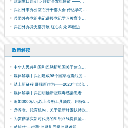
政治生日照初心 踔厉奋发担使命 ——…
兵团外事办公室召开干部大会 传达学习…
兵团外办党组书记讲授党纪学习教育专…
兵团外办党支部开展 红心向党 奉献边…
政策解读
中华人民共和国和巴勒斯坦国关于建立…
媒体解读丨兵团建成98个国家地震烈度…
踏上新征程 展现新作为——2023年自治…
媒体解读丨兵团明确新冠病毒感染患者…
追加3000亿元以上金融工具额度、用好5…
@养老、托育机构，关于最新纾困扶持政…
为贯彻落实新时代党的组织路线提供坚…
破解对“一把手”监督和同级监督难题 …