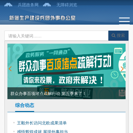
兵团政务网
无障碍浏览
搜索
群众办事百项堵点疏解行动 第五季来了！
国
综合动态
王毅外长访问北欧成果清单
感悟辉煌成就 展现外事担当