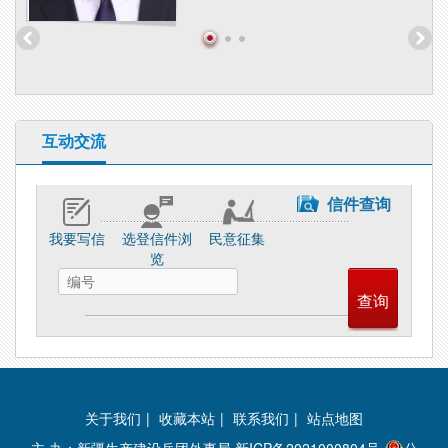
互动交流
信件查询
我要写信
选登信件浏
民意征集
览
关于我们
|
收藏本站
|
联系我们
|
站点地图
主 办：新疆生产建设兵团外事局
新ICP备2021000804号
公