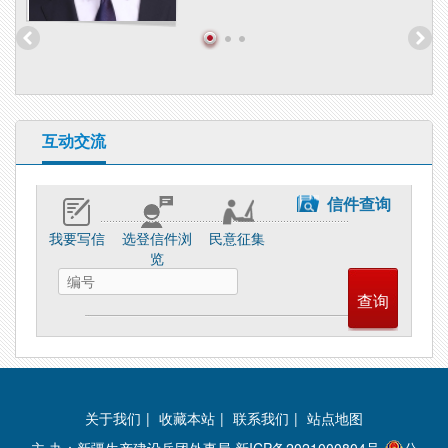
互动交流
信件查询
我要写信
选登信件浏
民意征集
览
关于我们
|
收藏本站
|
联系我们
|
站点地图
主 办：新疆生产建设兵团外事局
新ICP备2021000804号
公