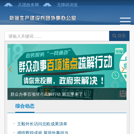
兵团政务网
无障碍浏览
搜索
群众办事百项堵点疏解行动 第五季来了！
国
综合动态
王毅外长访问北欧成果清单
感悟辉煌成就 展现外事担当