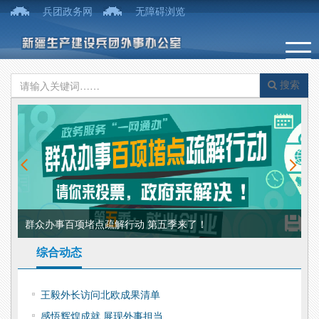
兵团政务网
无障碍浏览
搜索
群众办事百项堵点疏解行动 第五季来了！
国
综合动态
王毅外长访问北欧成果清单
感悟辉煌成就 展现外事担当