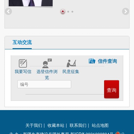
互动交流
信件查询
我要写信
选登信件浏
民意征集
览
关于我们
|
收藏本站
|
联系我们
|
站点地图
主 办：新疆生产建设兵团外事局
新ICP备2021000804号
公