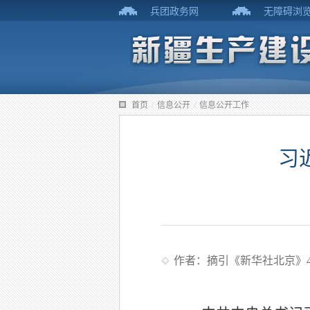
兵团政务网
无障碍浏
首页
/
信息公开
/
信息公开工作
习
作者：摘引《新华社北京》4