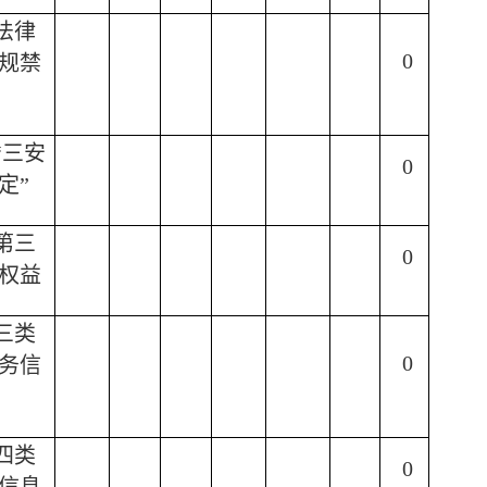
法律
0
规禁
“
三安
0
定
”
第三
0
权益
三类
0
务信
四类
0