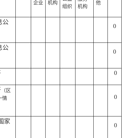
企业
机构
他
组织
机构
息公
0
息公
0
0
开
开
（区
0
一情
）
国家
0