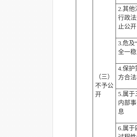
2.
其他
行政法
止公开
3.
危及
全一稳
4.
保护
（三）
方合法
不予公
5.
属于
开
内部事
息
6.
属于