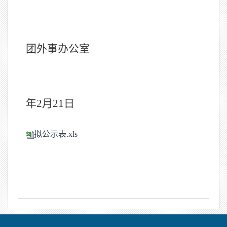
兵
团外事办公室
202
年
2
月
21
日
拟公示表.xls