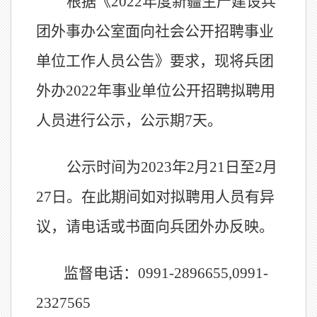
根据《
2022
年度新疆生产建设兵
团外
事办公室面向社会公开招聘事业
单位工作人员公告》要求，现将兵团
外办
2022
年事业单位公开招聘拟聘用
人员进行公示，公示期
7
天。
公示时间为
2023
年
2
月
21
日至
2
月
27
日。在此期间如对拟聘用人员有异
议，请电话或书面向兵团外办反映。
监督电话：
0991-2896655,0991-
2327565