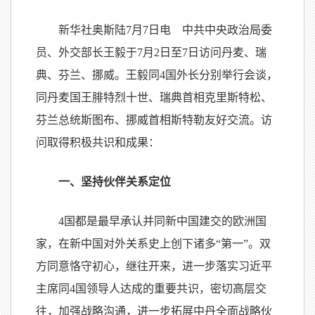
新华社奥斯陆
7
月
7
日电 中共中央政治局委
员、外交部长王毅于
7
月
2
日至
7
日访问丹麦、瑞
典、芬兰、挪威。王毅同
4
国外长分别举行会谈，
同丹麦国王腓特烈十世、瑞典首相克里斯特松、
芬兰总统斯图布、挪威首相斯特勒友好交流。访
问取得积极共识和成果：
一、坚持伙伴关系定位
4
国都是最早承认并同新中国建交的欧洲国
家，在新中国对外关系史上创下诸多“第一”。双
方同意恪守初心，继往开来，进一步落实习近平
主席同
4
国领导人达成的重要共识，密切高层交
往，加强战略沟通，进一步拓展中丹全面战略伙