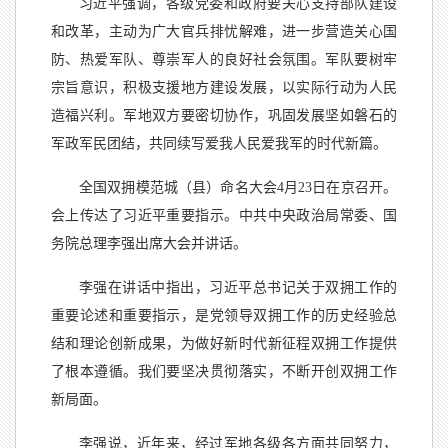
习近平强调，各级党委和政府要关心支持部队建设
和改革，主动为广大官兵排忧解难，进一步营造关心国
防、热爱军队、尊崇军人的良好社会氛围。军队要树牢
宗旨意识，积极支援地方建设发展，以实际行动为人民
造福兴利。军地双方要密切协作，巩固发展坚如磐石的
军政军民团结，共同续写爱我人民爱我军的时代新篇。
全国双拥模范城（县）命名大会
4月23日在京召开。
会上传达了习近平重要指示。中共中央政治局常委、国
务院总理李强出席大会并讲话。
李强在讲话中指出，习近平总书记关于双拥工作的
重要论述和重要指示，是党领导双拥工作的历史经验总
结和理论创新成果，为做好新时代新征程双拥工作提供
了根本遵循。我们要坚决贯彻落实，不断开创双拥工作
新局面。
李强说，近年来，经过军地各级各方面共同努力，