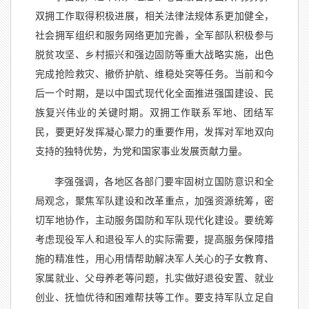
双拥工作取得积极进展，相关法律法规体系更加健全，
社会拥军组织和服务网络更加完善，全军部队积极参与
脱贫攻坚、乡村振兴和强边固防等重大战略实施，出色
完成抢险救灾、撤侨护航、维稳处突等任务。当前和今
后一个时期，是以中国式现代化全面推进强国建设、民
族复兴伟业的关键时期。双拥工作联系军地、团结军
民，要更好发挥凝心聚力的重要作用，发挥对军地双向
支持的独特优势，为党和国家事业发展贡献力量。
李强强调，各地区各部门要牢固树立国防意识和全
局观念，聚焦军队建设和改革重点，加强资源统筹，密
切军地协作，主动服务国防和军队现代化建设。要统筹
考虑现役军人和退役军人的实际需要，提高服务保障措
施的精准性，用心用情帮助解决军人关心的子女教育、
家属就业、父母养老等问题，扎实做好退役安置、就业
创业、抚恤优待和困难帮扶等工作。要支持军队立足自